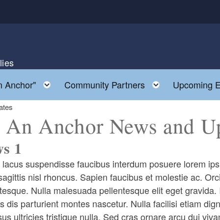
lies
enu
Toggle child menu
Toggle child
n Anchor"
Community Partners
Upcoming E
ates
 An Anchor News and U
s 1
lacus suspendisse faucibus interdum posuere lorem ipsum
sagittis nisl rhoncus. Sapien faucibus et molestie ac. Orc
tesque. Nulla malesuada pellentesque elit eget gravida. I
 dis parturient montes nascetur. Nulla facilisi etiam di
sus ultricies tristique nulla. Sed cras ornare arcu dui vi