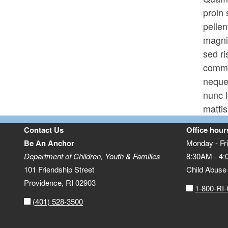
proin 
pellen
magnis
sed ri
commod
neque 
nunc l
mattis
Contact Us
Office hour
Be An Anchor
Monday - Fr
Department of Children, Youth & Families
8:30AM - 4
101 Friendship Street
Child Abuse 
Providence, RI 02903
1-800-RI
(401) 528-3500