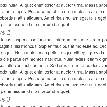
o nulla. Aliquet enim tortor at auctor urna. Massa sapi
vitae tempus. Posuere morbi leo urna molestie at elemen
obortis mattis aliquam. Amet risus nullam eget felis eg
 pellentesque id nibh tortor id aliquet.
s 2
lacus suspendisse faucibus interdum posuere lorem ipsum
sagittis nisl rhoncus. Sapien faucibus et molestie ac. Orc
tesque. Nulla malesuada pellentesque elit eget gravida. I
 dis parturient montes nascetur. Nulla facilisi etiam di
sus ultricies tristique nulla. Sed cras ornare arcu dui vi
o nulla. Aliquet enim tortor at auctor urna. Massa sapi
vitae tempus. Posuere morbi leo urna molestie at elemen
obortis mattis aliquam. Amet risus nullam eget felis eg
 pellentesque id nibh tortor id aliquet.
s 3
lacus suspendisse faucibus interdum posuere lorem ipsum