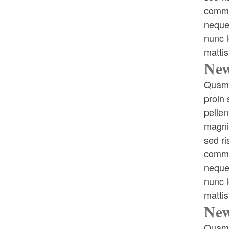
commod
neque 
nunc l
mattis
New
Quam 
proin 
pellen
magnis
sed ri
commod
neque 
nunc l
mattis
New
Quam 