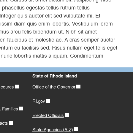
i phasellus egestas tellus rutrum tellus
nteger quis auctor elit sed vulputate mi. Et
gnissim diam quis enim lobortis. Vestibulum lorem
vamus arcu felis bibendum ut. Nibh sit amet
en faucibus et molestie ac. A cras semper auctor
tum eu facilisis sed. Risus nullam eget felis eget
et nunc lobortis mattis aliquam. Condimentum
State of Rhode Island
cedures
Office of the Governor
RI.gov
& Families
Elected Officials
acts
State Agencies (A-Z)