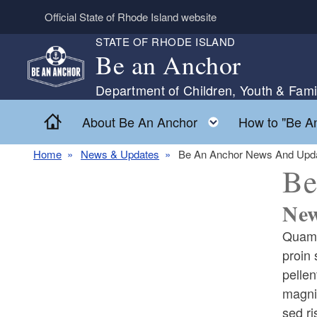
Skip to main content
Official State of Rhode Island website
STATE OF RHODE ISLAND
Be an Anchor
Department of Children, Youth & Fami
Home
Toggle child m
About Be An Anchor
How to "Be A
Home
News & Updates
Be An Anchor News And Upd
Be
New
Quam 
proin 
pellen
magnis
sed ri