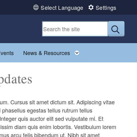
Select Language
Settings
Submit
 menu
Toggle child menu
vents
News & Resources
pdates
. Cursus sit amet dictum sit. Adipiscing vitae
i phasellus egestas tellus rutrum tellus
nteger quis auctor elit sed vulputate mi. Et
gnissim diam quis enim lobortis. Vestibulum lorem
vamus arcu felis bibendum ut. Nibh sit amet